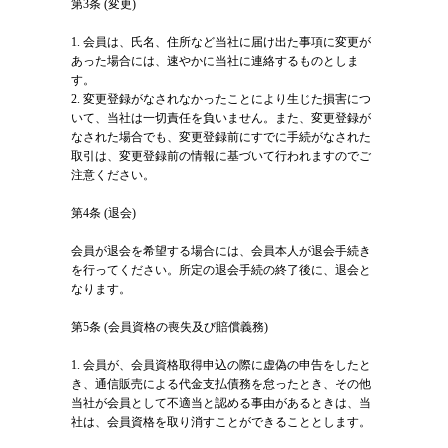
第3条 (変更)
1. 会員は、氏名、住所など当社に届け出た事項に変更が
あった場合には、速やかに当社に連絡するものとしま
す。
2. 変更登録がなされなかったことにより生じた損害につ
いて、当社は一切責任を負いません。また、変更登録が
なされた場合でも、変更登録前にすでに手続がなされた
取引は、変更登録前の情報に基づいて行われますのでご
注意ください。
第4条 (退会)
会員が退会を希望する場合には、会員本人が退会手続き
を行ってください。所定の退会手続の終了後に、退会と
なります。
第5条 (会員資格の喪失及び賠償義務)
1. 会員が、会員資格取得申込の際に虚偽の申告をしたと
き、通信販売による代金支払債務を怠ったとき、その他
当社が会員として不適当と認める事由があるときは、当
社は、会員資格を取り消すことができることとします。