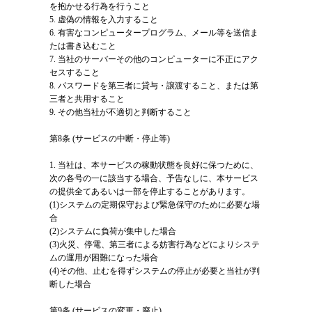
を抱かせる行為を行うこと
5. 虚偽の情報を入力すること
6. 有害なコンピュータープログラム、メール等を送信ま
たは書き込むこと
7. 当社のサーバーその他のコンピューターに不正にアク
セスすること
8. パスワードを第三者に貸与・譲渡すること、または第
三者と共用すること
9. その他当社が不適切と判断すること
第8条 (サービスの中断・停止等)
1. 当社は、本サービスの稼動状態を良好に保つために、
次の各号の一に該当する場合、予告なしに、本サービス
の提供全てあるいは一部を停止することがあります。
(1)システムの定期保守および緊急保守のために必要な場
合
(2)システムに負荷が集中した場合
(3)火災、停電、第三者による妨害行為などによりシステ
ムの運用が困難になった場合
(4)その他、止むを得ずシステムの停止が必要と当社が判
断した場合
第9条 (サービスの変更・廃止)