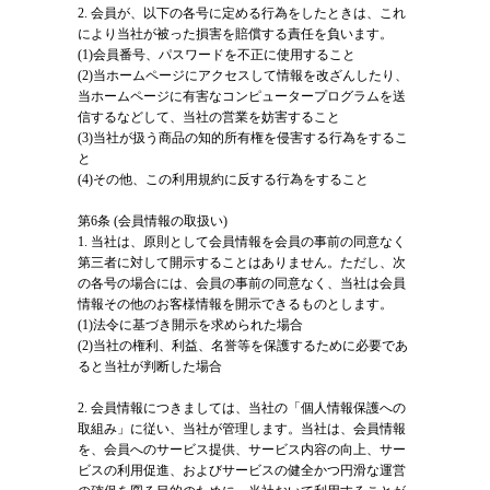
2. 会員が、以下の各号に定める行為をしたときは、これ
により当社が被った損害を賠償する責任を負います。
(1)会員番号、パスワードを不正に使用すること
(2)当ホームページにアクセスして情報を改ざんしたり、
当ホームページに有害なコンピュータープログラムを送
信するなどして、当社の営業を妨害すること
(3)当社が扱う商品の知的所有権を侵害する行為をするこ
と
(4)その他、この利用規約に反する行為をすること
第6条 (会員情報の取扱い)
1. 当社は、原則として会員情報を会員の事前の同意なく
第三者に対して開示することはありません。ただし、次
の各号の場合には、会員の事前の同意なく、当社は会員
情報その他のお客様情報を開示できるものとします。
(1)法令に基づき開示を求められた場合
(2)当社の権利、利益、名誉等を保護するために必要であ
ると当社が判断した場合
2. 会員情報につきましては、当社の「個人情報保護への
取組み」に従い、当社が管理します。当社は、会員情報
を、会員へのサービス提供、サービス内容の向上、サー
ビスの利用促進、およびサービスの健全かつ円滑な運営