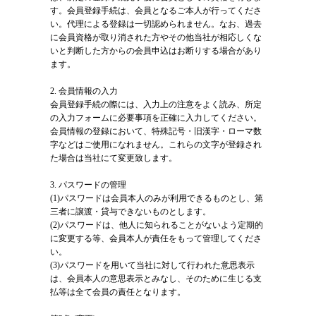
す。会員登録手続は、会員となるご本人が行ってくださ
い。代理による登録は一切認められません。なお、過去
に会員資格が取り消された方やその他当社が相応しくな
いと判断した方からの会員申込はお断りする場合があり
ます。
2. 会員情報の入力
会員登録手続の際には、入力上の注意をよく読み、所定
の入力フォームに必要事項を正確に入力してください。
会員情報の登録において、特殊記号・旧漢字・ローマ数
字などはご使用になれません。これらの文字が登録され
た場合は当社にて変更致します。
3. パスワードの管理
(1)パスワードは会員本人のみが利用できるものとし、第
三者に譲渡・貸与できないものとします。
(2)パスワードは、他人に知られることがないよう定期的
に変更する等、会員本人が責任をもって管理してくださ
い。
(3)パスワードを用いて当社に対して行われた意思表示
は、会員本人の意思表示とみなし、そのために生じる支
払等は全て会員の責任となります。