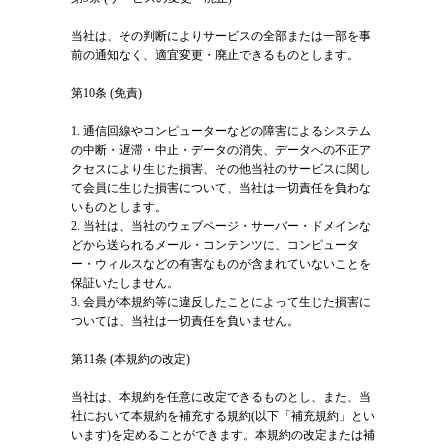
当社は、その判断によりサービスの全部または一部を事
前の通知なく、適宜変更・廃止できるものとします。
第10条 (免責)
1. 通信回線やコンピューターなどの障害によるシステム
の中断・遅滞・中止・データの消失、データへの不正ア
クセスにより生じた損害、その他当社のサービスに関し
て会員に生じた損害について、当社は一切責任を負わな
いものとします。
2. 当社は、当社のウェブページ・サーバー・ドメインな
どから送られるメール・コンテンツに、コンピュータ
ー・ウィルスなどの有害なものが含まれていないことを
保証いたしません。
3. 会員が本規約等に違反したことによって生じた損害に
ついては、当社は一切責任を負いません。
第11条 (本規約の改定)
当社は、本規約を任意に改定できるものとし、また、当
社において本規約を補充する規約(以下「補充規約」とい
います)を定めることができます。本規約の改定または補