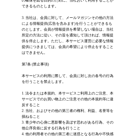
の確保を図る目的のために、当社おいて利用することが
できるものとします。
3. 当社は、会員に対して、メールマガジンその他の方法
による情報提供(広告を含みます)を行うことができるも
のとします。会員が情報提供を希望しない場合は、当社
所定の方法に従い、その旨を通知して頂ければ、情報提
供を停止します。ただし、本サービス運営に必要な情報
提供につきましては、会員の希望により停止をすること
はできません。
第7条 (禁止事項)
本サービスの利用に際して、会員に対し次の各号の行為
を行うことを禁止します。
1. 法令または本規約、本サービスご利用上のご注意、本
サービスでのお買い物上のご注意その他の本規約等に違
反すること
2. 当社、およびその他の第三者の権利、利益、名誉等を
損ねること
3. 青少年の心身に悪影響を及ぼす恐れがある行為、その
他公序良俗に反する行為を行うこと
4. 他の利用者その他の第三者に迷惑となる行為や不快感